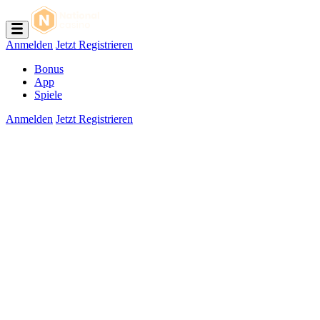
Anmelden
Jetzt Registrieren
Bonus
App
Spiele
Anmelden
Jetzt Registrieren