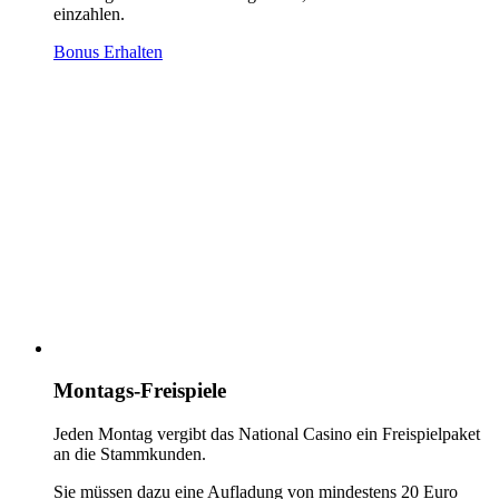
einzahlen.
Bonus Erhalten
Montags-Freispiele
Jeden Montag vergibt das National Casino ein Freispielpaket
an die Stammkunden.
Sie müssen dazu eine Aufladung von mindestens 20 Euro