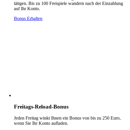
tätigen. Bis zu 100 Freispiele wandern nach der Einzahlung
auf Ihr Konto.
Bonus Erhalten
Freitags-Reload-Bonus
Jeden Freitag winkt Ihnen ein Bonus von bis zu 250 Euro,
wenn Sie Ihr Konto aufladen.