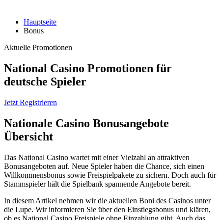
Hauptseite
Bonus
Aktuelle Promotionen
National Casino Promotionen für
deutsche Spieler
Jetzt Registrieren
Nationale Casino Bonusangebote
Übersicht
Das National Casino wartet mit einer Vielzahl an attraktiven
Bonusangeboten auf. Neue Spieler haben die Chance, sich einen
Willkommensbonus sowie Freispielpakete zu sichern. Doch auch für
Stammspieler hält die Spielbank spannende Angebote bereit.
In diesem Artikel nehmen wir die aktuellen Boni des Casinos unter
die Lupe. Wir informieren Sie über den Einstiegsbonus und klären,
ob es National Casino Freispiele ohne Einzahlung gibt. Auch das