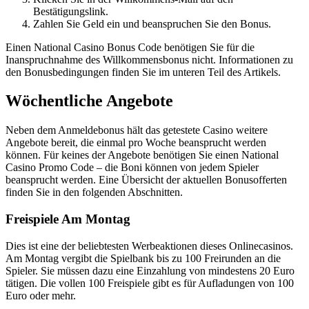
Bestätigungslink.
Zahlen Sie Geld ein und beanspruchen Sie den Bonus.
Einen National Casino Bonus Code benötigen Sie für die
Inanspruchnahme des Willkommensbonus nicht. Informationen zu
den Bonusbedingungen finden Sie im unteren Teil des Artikels.
Wöchentliche Angebote
Neben dem Anmeldebonus hält das getestete Casino weitere
Angebote bereit, die einmal pro Woche beansprucht werden
können. Für keines der Angebote benötigen Sie einen National
Casino Promo Code – die Boni können von jedem Spieler
beansprucht werden. Eine Übersicht der aktuellen Bonusofferten
finden Sie in den folgenden Abschnitten.
Freispiele Am Montag
Dies ist eine der beliebtesten Werbeaktionen dieses Onlinecasinos.
Am Montag vergibt die Spielbank bis zu 100 Freirunden an die
Spieler. Sie müssen dazu eine Einzahlung von mindestens 20 Euro
tätigen. Die vollen 100 Freispiele gibt es für Aufladungen von 100
Euro oder mehr.