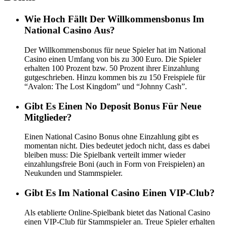
Wie Hoch Fällt Der Willkommensbonus Im
National Casino Aus?
Der Willkommensbonus für neue Spieler hat im National
Casino einen Umfang von bis zu 300 Euro. Die Spieler
erhalten 100 Prozent bzw. 50 Prozent ihrer Einzahlung
gutgeschrieben. Hinzu kommen bis zu 150 Freispiele für
“Avalon: The Lost Kingdom” und “Johnny Cash”.
Gibt Es Einen No Deposit Bonus Für Neue
Mitglieder?
Einen National Casino Bonus ohne Einzahlung gibt es
momentan nicht. Dies bedeutet jedoch nicht, dass es dabei
bleiben muss: Die Spielbank verteilt immer wieder
einzahlungsfreie Boni (auch in Form von Freispielen) an
Neukunden und Stammspieler.
Gibt Es Im National Casino Einen VIP-Club?
Als etablierte Online-Spielbank bietet das National Casino
einen VIP-Club für Stammspieler an. Treue Spieler erhalten