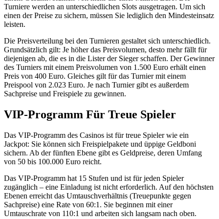
Turniere werden an unterschiedlichen Slots ausgetragen. Um sich
einen der Preise zu sichern, müssen Sie lediglich den Mindesteinsatz
leisten.
Die Preisverteilung bei den Turnieren gestaltet sich unterschiedlich.
Grundsätzlich gilt: Je höher das Preisvolumen, desto mehr fällt für
diejenigen ab, die es in die Lister der Sieger schaffen. Der Gewinner
des Turniers mit einem Preisvolumen von 1.500 Euro erhält einen
Preis von 400 Euro. Gleiches gilt für das Turnier mit einem
Preispool von 2.023 Euro. Je nach Turnier gibt es außerdem
Sachpreise und Freispiele zu gewinnen.
VIP-Programm Für Treue Spieler
Das VIP-Programm des Casinos ist für treue Spieler wie ein
Jackpot: Sie können sich Freispielpakete und üppige Geldboni
sichern. Ab der fünften Ebene gibt es Geldpreise, deren Umfang
von 50 bis 100.000 Euro reicht.
Das VIP-Programm hat 15 Stufen und ist für jeden Spieler
zugänglich – eine Einladung ist nicht erforderlich. Auf den höchsten
Ebenen erreicht das Umtauschverhältnis (Treuepunkte gegen
Sachpreise) eine Rate von 60:1. Sie beginnen mit einer
Umtauschrate von 110:1 und arbeiten sich langsam nach oben.